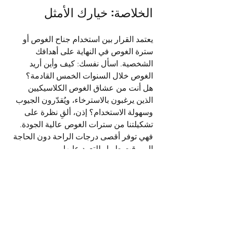
الخلاصة: خيارك الأمثل
يعتمد القرار بين استخدام جناح الغوص أو 
سترة الغوص في النهاية على أهدافك 
الشخصية. اسأل نفسك: كيف وأين أريد 
الغوص خلال السنوات الخمس القادمة؟
هل أنت من عشاق الغوص الكلاسيكيين 
الذين يرغبون بالاسترخاء، ويُقدّرون الجيوب 
وسهولة الاستخدام؟ إذن، ألقِ نظرة على 
تشكيلتنا من سترات الغوص عالية الجودة. 
فهي توفر أقصى درجات الراحة دون الحاجة 
إلى وقت طويل للتعود عليها.
هل ترغب في إتقان التحكم في الطفو، أو 
التخطيط للغوص في المياه الباردة، أو إبقاء 
خياراتك مفتوحة للغوص التقني؟ إذن، الآن 
هو الوقت الأمثل للاستثمار في نظام أجنحة. 
ستُبهرك مرونته على المدى الطويل.