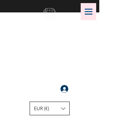
OMS Dive Store
أفضل اختيار لمعدات الغوص OMS!
سَجَّلَ
EUR (€)