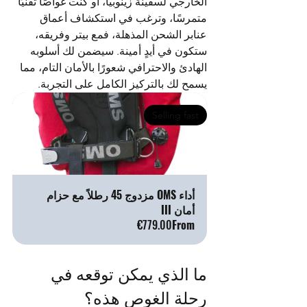
الخارجي لسفينة زينوبيا، أو كنت غواصًا تقنيًا 
متمرسًا، وترغب في استكشاف أعماق 
عنابر الشحن المذهلة، فمع بيتر وفريقه، 
ستكون في أيدٍ أمينة. سيضمن لك أسلوبه 
الهادئ والاحترافي شعورًا بالأمان التام، مما 
يسمح لك بالتركيز الكامل على التجربة.
Selling fast
أداء OMS مزدوج 45 رطلاً مع حزام 
أمان III
€779.00
From
ما الذي يمكن توقعه في 
رحلة الغوص هذه؟