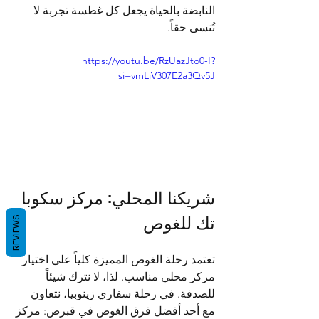
النابضة بالحياة يجعل كل غطسة تجربة لا 
تُنسى حقاً.
https://youtu.be/RzUazJto0-I?
si=vmLiV307E2a3Qv5J
شريكنا المحلي: مركز سكوبا 
تك للغوص
REVIEWS
تعتمد رحلة الغوص المميزة كلياً على اختيار 
مركز محلي مناسب. لذا، لا نترك شيئاً 
للصدفة. في رحلة سفاري زينوبيا، نتعاون 
مع أحد أفضل فرق الغوص في قبرص: مركز 