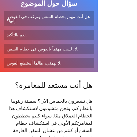
سؤال حول الموضوع
هل أنت مهتم بحطام السفن وترغب في الغوص 
إليها؟
نعم بالتأكيد.
لا، لست مهتماً بالغوص في حطام السفن.
لا يهمني، طالما أستطيع الغوص.
هل أنت مستعد للمغامرة؟
هل تشعرون بالحماس الآن؟ سفينة زينوبيا 
بانتظاركم، ونحن متشوقون لاستكشاف هذا 
الحطام العملاق معًا. سواء كنتم تخططون 
لمغامرتكم الأولى في استكشاف حطام 
السفن أو كنتم من عشاق السفن الغارقة 