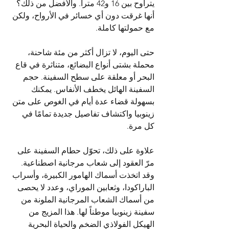
يتراوح بين 16 و42 متراً. والأفضل من ذلك؟ 
أنها غرقت دون أي خسائر في الأرواح، ولكن 
مع حمولتها كاملة.
حتى اليوم، لا تزال أكثر من مئة شاحنة، 
محملة بشتى أنواع البضائع، متناثرة في قاع 
البحر أو معلقة على سطح السفينة. حجم 
السفينة الهائل يخطف الأنفاس. يمكنك 
بسهولة قضاء عدة أيام في الغوص على متن 
زينوبيا واكتشاف تفاصيل جديدة تمامًا في 
كل مرة.
علاوة على ذلك، تحوّل حطام السفينة على 
مرّ العقود إلى شعاب مرجانية اصطناعية. 
وقد اتخذت أسماك الهامور الكبيرة، وأسراب 
الباراكودا، وثعابين الموراي، وعدد لا يحصى 
من أسماك الشعاب المرجانية الملونة من 
سفينة زينوبيا موطناً لها. هذا المزيج من 
الهيكل الفولاذي الضخم والحياة البحرية 