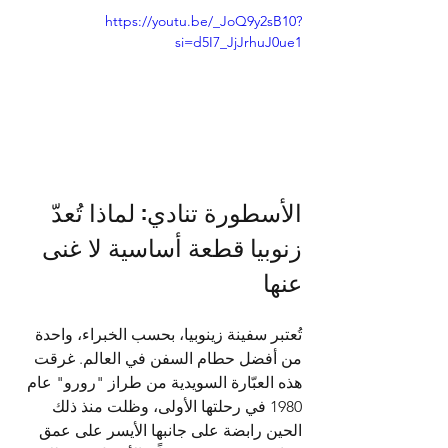
https://youtu.be/_JoQ9y2sB10?
si=d5I7_JjJrhuJ0ue1
الأسطورة تنادي: لماذا تُعدّ 
زنوبيا قطعة أساسية لا غنى 
عنها
تُعتبر سفينة زينوبيا، بحسب الخبراء، واحدة 
من أفضل حطام السفن في العالم. غرقت 
هذه العبّارة السويدية من طراز "رورو" عام 
1980 في رحلتها الأولى، وظلت منذ ذلك 
الحين رابضة على جانبها الأيسر على عمق 