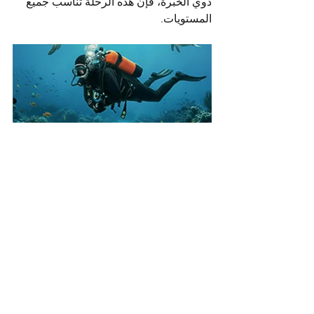
ذوي الخبرة، فإن هذه الرحلة تناسب جميع 
المستويات.
الغوص في حالة انعدام الوزن | فن 
الطفو المثالي
€12.90
شراء الآن
لا تفوّت هذه الفرصة وانضم إلى طاقمنا! هل 
أنت مهتم بهذه الرحلة الفريدة للغوص 
وترغب في معرفة المزيد؟
تواصل مع متجر OMS للغوص اليوم. 