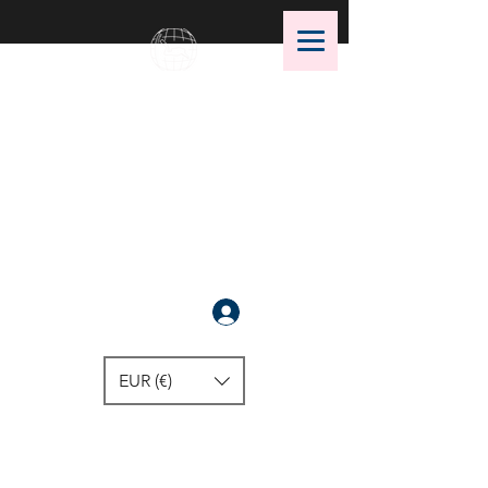
OMS Dive Store
أفضل اختيار لمعدات الغوص OMS!
سَجَّلَ
EUR (€)