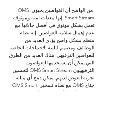
 من الواضح أن الغواصين يحبون OMS 
Smart Stream. إنها معدات آمنة وموثوقة 
تعمل بشكل موثوق في أفضل حالاتها مع 
عدم إهمال سلامة الغواصين. إنه نظام 
منظم بشكل واضح يؤدي العديد من 
الوظائف ومصمم لتلبية الاحتياجات الخاصة 
للغواصين الترفيهي. هناك العديد من الطرق 
التي يمكن أن يستخدمها الغواصون 
الترفيهيون OMS Smart Stream لتحسين 
تجربة الغوص لديهم. يمكن دمج أي مثانة 
جناح OMS مع نظام تسخير OMS Smart 
Stream. إنه نظام غوص معياري. 
 باستخدام OMS Smart Stream ، يمكنك 
تحسين وقت الغوص والمسافة واستهلاك 
الهواء وغير ذلك الكثير. إنه نظام فريد حقًا 
يلبي احتياجات الغواصين الترفيهي الحديث 