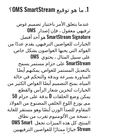
 1. ما هو توقيع OMS SmartStream؟ 
 عندما يتعلق الأمر باختيار تصميم غوص 
ترفيهي معقول ، فإن إصدار OMS 
SmartStream Signature هو أحد أفضل 
الخيارات للغواصين الترفيهي. يقدم عددًا من 
الفوائد التي يحبها الغواصون بشكل خاص. 
على سبيل المثال ، يحتوي OMS 
SmartStream على حزام مستمر يسمح 
بالتعديل المستمر للغواص. يمكنهم أيضًا 
المناورة بسرعة وبدقة والتحكم في حالة 
المياه. يمنح التصميم أيضًا الغواص الكثير من 
الخيارات لتخزين شعار الرأس والقطع. 
يمكن وضع الحلقات D بدقة على حزام 50 
مم. يوزع اللوح الخلفي المصنوع من الفولاذ 
المقاوم للصدأ الوزن أيضًا وهو مستقر للغاية 
، نسخة من الألومنيوم تقرب من نطاق 
المنتج. كل هذه الميزات تجعل OMS Smart 
Stream خيارًا ممتازًا للغواصين الترفيهيين 