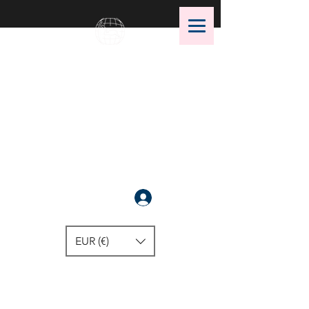
OMS Dive Store
أفضل اختيار لمعدات الغوص OMS!
سَجَّلَ
EUR (€)