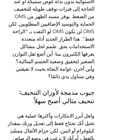
الاستوائية بدون بدلة غوص سميكة أو عند 
الحاجة إلى فترات توقف طويلة للتخفيف 
من الضغط. يوفر مسند الظهر من OMS 
الحماية والتوسيد الإضافيين المطلوبين. لكن 
OMS لن تكون OMS لو اكتفت بـ "الراحة 
فقط". هذا الطراز الجديد أداة متعددة 
الاستخدامات بحق. صُمم لحل مشاكل 
يعرفها الكثيرون منا: أين أضع ثقل التوازن 
الصغير لتحقيق وضعية الجسم المثالية؟ 
وأين أخزن عوامة النجاة بحيث لا تعيقني 
وفي متناول يدي دائمًا؟
جيوب مدمجة لأوزان التنحيف: 
تنحيف مثالي أصبح سهلاً
ولعل أبرز الابتكارات وأكثرها عملية هي
تخيل أنك تحتاج فقط إلى تعديل وزنك بمقدار 
كيلوغرام أو اثنين، لكن حزام الأثقال ممتلئ 
بالفعل، أو أنك لا ترغب في وضع الرصاص 