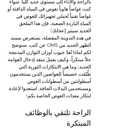
بالراحة والأداء إلى مستوى جديد كلياً. سواء 
كنت غواصاً هاوياً تغوص في المياه الدافئة أو 
غواصاً تقنياً تُحسّن تجهيزاتك للغوص في 
المياه الباردة الصعبة، فإن هذا الملحق 
الجديد سيثير إعجابك!
في هذه التدوينة المفصلة، نستعرض مسند 
الظهر الجديد من OMS عن كثب. سنوضح 
لكم لماذا تُعدّ جيوب أوزان التوازن المدمجة 
حلاً مبتكراً، وكيف يعمل منفذ إدخال العوامة 
الجديد، وما هي الابتكارات الثورية التي 
طُبّقت خصيصاً للغواصين الذين يستخدمون 
أسطوانتين من أسطوانات الغوص 
ومستخدمي البدلات الجافة. استعدوا لإعادة 
ابتكار معدات الغوص الخاصة بكم!
الراحة تلتقي بالوظائف 
المبتكرة