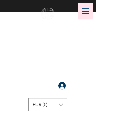
OMS Dive Store
أفضل اختيار لمعدات الغوص OMS!
سَجَّلَ
EUR (€)