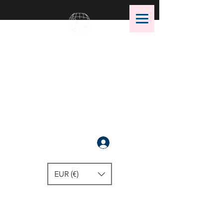
OMS Dive Store
أفضل اختيار لمعدات الغوص OMS!
سَجَّلَ
EUR (€)