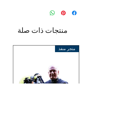
الغوص غير المحدود الدولي
9245 سكاي بارك ط
كاليفورنيا 92123 سان دييغو
الولايات المتحدة
منتجات ذات صلة
البريد الإلكتروني:
support@divedui.com
اتصل: +1 858-467-6810
متجر منفذ
المستورد:
بي تي إس® أوروبا إيه جي
كلوستيرهوفيج 96
41199 مونشنغلادباخ
ألمانيا
هاتف +49 (2166) 675411 - 0
البريد الإلكتروني: info@bts-eu.com
موقع الويب: www.bts-eu.com