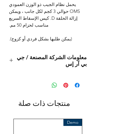
يحمل نظام الجيب ذو الوزن العمودي
OMS حوالي 3 كجم لكل جانب ، ويمكن
إزالة الحلقة D. كيس الإسقاط السريع
مناسب لحزام 50 مم.
(يمكن طلبها بشكل فردي أو كزوج).
معلومات الشركة المصنعة / جي
بي آر إس
هذا منتج أصلي من العلامة التجارية:
OMS
(أنظمة إدارة المحيطات)
المستورد:
منتجات ذات صلة
بي تي إس® أوروبا إيه جي
كلوستيرهوفيج 96
41199 مونشنغلادباخ
Demo
ألمانيا
هاتف +49 (2166) 675411 - 0