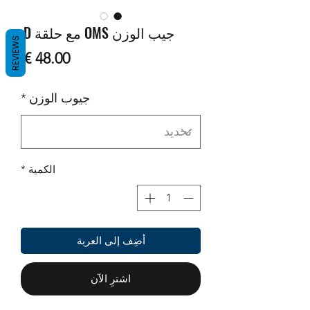
جيب الوزن OMS مع حلقة D.
REVIEWS
السع
جيوب الوزن
*
الكمية
*
أضِف إلى العربة
اشترِ الآن