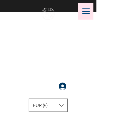
OMS Dive Store
أفضل اختيار لمعدات الغوص OMS!
سَجَّلَ
EUR (€)