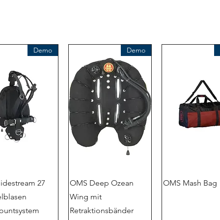
Demo
Demo
idestream 27
OMS Deep Ozean
OMS Mash Bag
lblasen
Wing mit
ountsystem
Retraktionsbänder