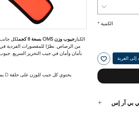
الكمية
*
الكبار
جيوب وزن OMS بسعة 8 كجم
لكل جانب 
من الرصاص. نظرًا للمقصورات الفردية في
إلى العربة
يحتوي
ي بي آر إس
O