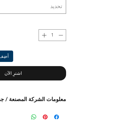
تحديد
أضِف 
اشترِ الآن
معلومات الشركة المصنعة / ج
هذا منتج أصلي من العلامة التجارية: MS
(أنظمة إدارة المحيطات)
المستورد:
بي تي إس® أوروبا إيه جي