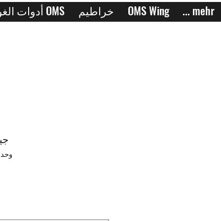
... mehr
OMS Wing
خراطيم
أدوات الغوص OMS
جيو
وحدة 7399458104