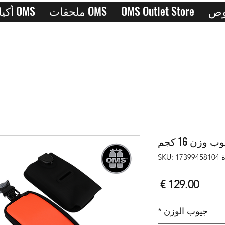
OMS Outlet Store
ملحقات OMS
أكياس OMS
ب وزن 16 كجم
SKU: 1
السعر
جيوب الوزن
*