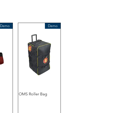
كلوستيرهوفيج 96
41199 مونشنغلادباخ
ألمانيا
هاتف +49 (2166) 675411 - 0
Demo
Demo
البريد الإلكتروني: info@bts-eu.com
موقع الويب: www.bts-eu.com
OMS Roller Bag