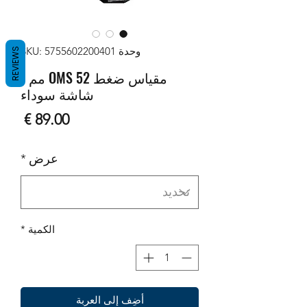
وحدة SKU: 5755602200401
REVIEWS
مقياس ضغط OMS 52 مم -
شاشة سوداء
السع
عرض
*
الكمية
*
أضِف إلى العربة