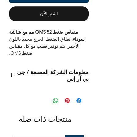
اشترِ الآن
مقياس ضغط OMS 52 مم مع شاشة
سوداء
. نطاق الضغط الحرج محدد باللون
الأحمر. يتم توفير قطب مع كل مقياس
ضغط OMS.
معلومات الشركة المصنعة / جي
بي آر إس
هذا منتج أصلي من العلامة التجارية:
OMS
(أنظمة إدارة المحيطات)
المستورد:
منتجات ذات صلة
بي تي إس® أوروبا إيه جي
كلوستيرهوفيج 96
41199 مونشنغلادباخ