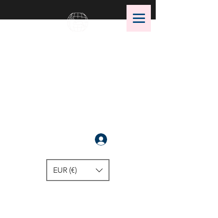
OMS Dive Store
أفضل اختيار لمعدات الغوص OMS!
سَجَّلَ
EUR (€)