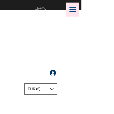
OMS Dive Store
أفضل اختيار لمعدات الغوص OMS!
سَجَّلَ
EUR (€)