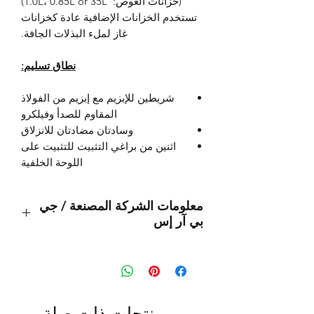
(خزانات الغوص: 1.0L، 0.85L or 35L)
تستخدم الخزانات الإضافية عادة كخزانات
غاز لملء البذلات الجافة.
نطاق تسليم:
شريطين للإبزيم مع إبزيم من الفولاذ
المقاوم للصدأ وفيلكرو
وسادتان مضادتان للانزلاق
اثنين من براغي التثبيت للتثبيت على
اللوحة الخلفية
معلومات الشركة المصنعة / جي
بي آر إس
هذا منتج أصلي من العلامة التجارية:
OMS
(أنظمة إدارة المحيطات)
المستورد:
منتجات ذات صلة