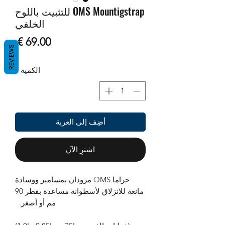
OMS Mountigstrap للتثبيت باللوح
الخلفي
السع
REVIEWS
الكمية
*
أضِف إلى العربة
اشترِ الآن
حزاما OMS مزودان بمسامير ووسادة
مانعة للانزلاق لأسطوانة مساعدة بقطر 90
مم أو أصغر.