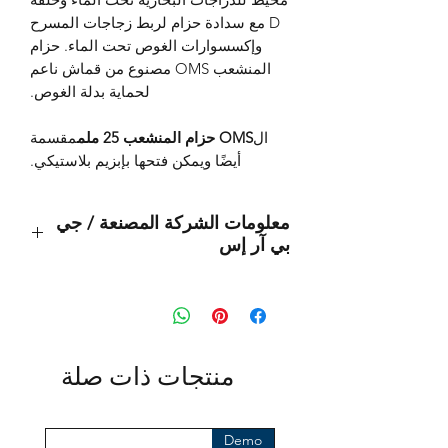
D مع سدادة حزام لربط زجاجات المسرح
وإكسسوارات الغوص تحت الماء. حزام
المنشعب OMS مصنوع من قماش ناعم
لحماية بدلة الغوص.
ال
OMS حزام المنشعب
25 ملم
مقسمة
أيضًا ويمكن فتحها بإبزيم بلاستيكي.
معلومات الشركة المصنعة / جي
بي آر إس
هذا منتج أصلي من العلامة التجارية:
OMS
(أنظمة إدارة المحيطات)
المستورد:
منتجات ذات صلة
بي تي إس® أوروبا إيه جي
كلوستيرهوفيج 96
41199 مونشنغلادباخ
Demo