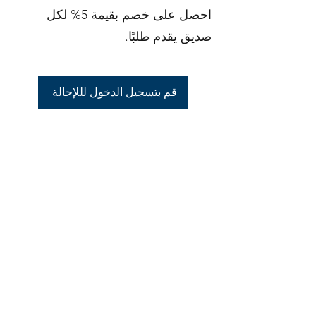
احصل على خصم بقيمة 5% لكل
صديق يقدم طلبًا.
قم بتسجيل الدخول لللإحالة
OMS Dive Store
Rassmansdorfer Strasse 4
15848 بيسكو
ألمانيا
معلومة
بصمة
حماية البيانات
شروط
info@omsdive.store