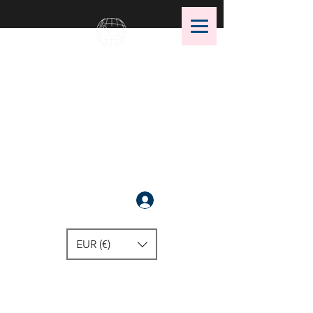
OMS Dive Store
أفضل اختيار لمعدات الغوص OMS!
سَجَّلَ
EUR (€)