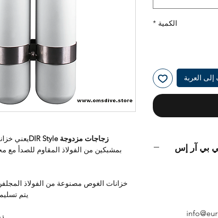
الكمية
*
إلى العربة
زجاجات مزدوجة DIR Style
يعني خزان
ي بي آر إس
بمشبكين من الفولاذ المقاوم للصدأ مع 
خزانات الغوص مصنوعة من الفولاذ المجلفن 
يتم تسليم
زج