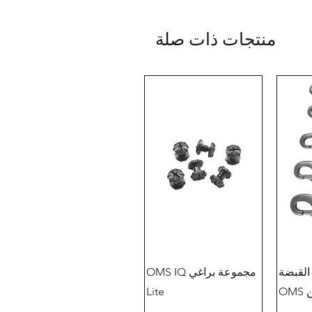
منتجات ذات صلة
القبضة
مجموعة براغي OMS IQ
OM
Lite