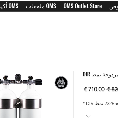
OMS Outlet Store
ملحقات OMS
أكياس OMS
دوجة نمط DIR
سعر
سعر
عادي
البيع
*