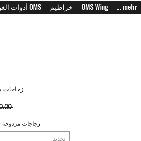
... mehr
OMS Wing
خراطيم
أدوات الغوص OMS
زجاجات مز
 ‏820.00 € 
زجاجات مزدوجة 232Bar نمط DIR
تحديد