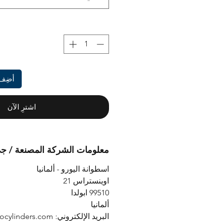
أضِف 
اشترِ الآن
معلومات الشركة المصنعة / ج
اسطوانة اليورو - ألمانيا
اوينستراس 21
99510 ابولدا
ألمانيا
البريد الإلكتروني: info@eurocylinders.com