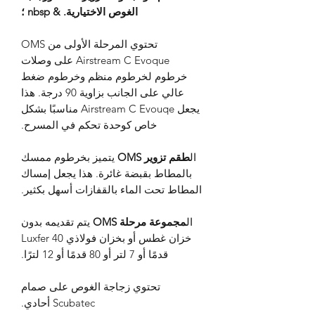
الغوص الاختيارية. & nbsp ؛
تحتوي المرحلة الأولى من OMS
Airstream C Evoque على وصلات
خرطوم لخرطوم منظم وخرطوم ضغط
عالي على الجانب بزاوية 90 درجة. هذا
يجعل Airstream C Evouqe مناسبًا بشكل
خاص كوحدة تحكم في المسرح.
ال
طقم تزوير OMS
يتميز بخرطوم ممسك
بالمطاط بقبضة غائرة. هذا يجعل إمساك
المطاط تحت الماء بالقفازات أسهل بكثير.
ال
مجموعة مرحلة OMS
يتم تقديمه بدون
خزان غطس أو بخزان فولاذي Luxfer 40
قدمًا أو 7 لتر أو 80 قدمًا أو 12 لترًا.
تحتوي زجاجة الغوص على صمام
Scubatec أحادي.