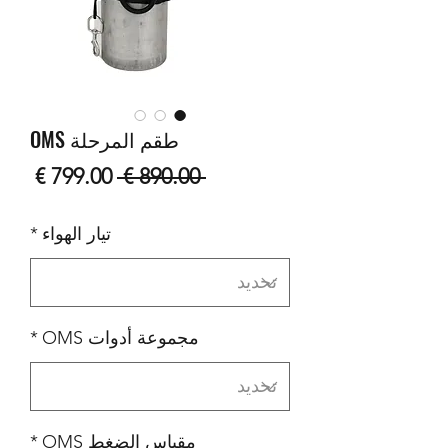
طقم المرحلة OMS
سعر
سعر
 ‏890.00 € 
عادي
البيع
تيار الهواء
*
مجموعة أدوات OMS
*
مقياس الضغط OMS
*