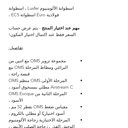
اسطوانة الألومنيوم Luxfer ، اسطوانة
فولاذية Euro اسطوانة ECS ،
مهم عند اختيار المنتج
- يتم عرض حساب
السعر فقط عند اكتمال اختيار المكون!
تفاصيل:
مجموعة تزوير OMS مع اثنين من
البراغي ومطاط المرحلة OMS مع
قبضة راحة ،
المرحلة الأولى OMS منظم OMS
Airstream C مطلي بمسحوق أسود ،
المرحلة الثانية من OMS Evoque
الأسود ،
مقياس ضغط OMS بقطر 52 مم ،
أسود اختياريًا أو مطلي بالكروم ،
المرحلة الاختيارية زجاجة الألومنيوم
الوحش القذر ، زجاجة الصلب الأبيض ،