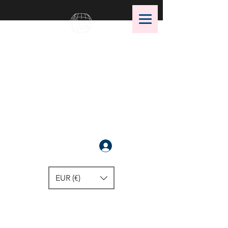
OMS Dive Store
أفضل اختيار لمعدات الغوص OMS!
سَجَّلَ
EUR (€)