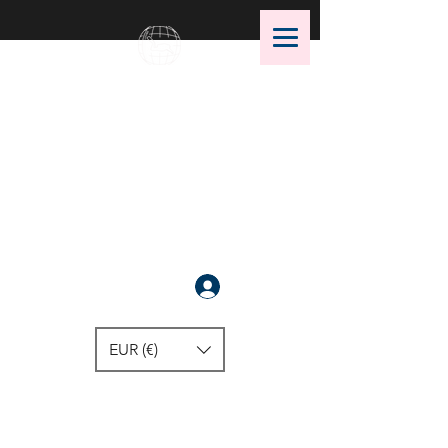
OMS Dive Store
أفضل اختيار لمعدات الغوص OMS!
سَجَّلَ
EUR (€)