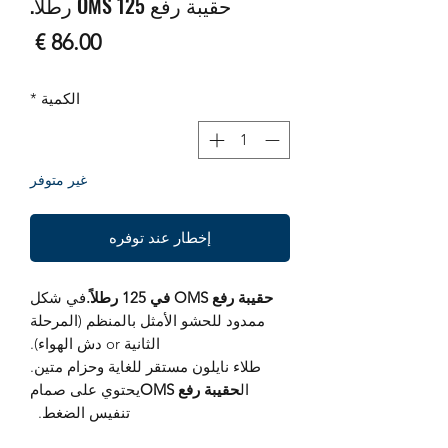
حقيبة رفع OMS 125 رطلاً.
السع
الكمية
*
غير متوفر
إخطار عند توفره
حقيبة رفع OMS في 125 رطلاً.
في شكل
ممدود للحشو الأمثل بالمنظم (المرحلة
الثانية or دش الهواء).
طلاء نايلون مستقر للغاية وحزام متين.
ال
حقيبة رفع OMS
يحتوي على صمام
تنفيس الضغط.