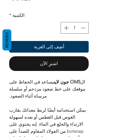
الكمية
*
REVIEWS
أضِف إلى العربة
اشترِ الآن
ال
OMS جون لاين
يساعد في الحفاظ على
موقعك على خط صعود مزدحم أو سلسلة
مرساة أثناء الصعود.
يمكن استخدامه أيضًا لربط معداتك بقارب
الغوص قبل الغطس أو بعده لسهولة
الارتداء والخلع في الماء. إنه يحتوي على
botsnap من الفولاذ المقاوم للصدأ على