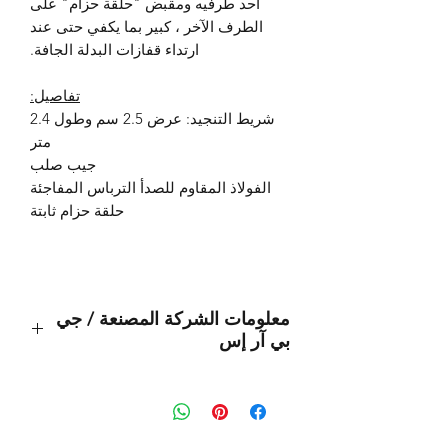
أحد طرفيه ومقبض "حلقة حزام" على
الطرف الآخر ، كبير بما يكفي حتى عند
ارتداء قفازات البدلة الجافة.
تفاصيل:
شريط التنجيد: عرض 2.5 سم وطول 2.4
متر
جيب صلب
الفولاذ المقاوم للصدأ الترباس المفاجئة
حلقة حزام ثابتة
معلومات الشركة المصنعة / جي
بي آر إس
هذا منتج أصلي من العلامة التجارية:
OMS
(أنظمة إدارة المحيطات)