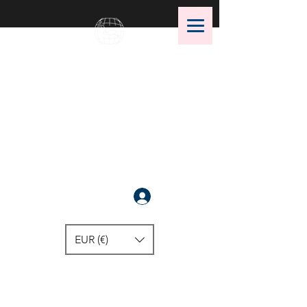
OMS Dive Store
أفضل اختيار لمعدات الغوص OMS!
سَجَّلَ
EUR (€)