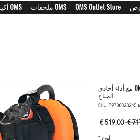
OMS Outlet Store
ملحقات OMS
أكياس OMS
OMS IQ Lite CB Signature مع أداء أحادي
الجناح
SKU: 7
سعر
سعر
عادي
البيع
لون
*