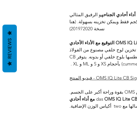
هو الرفيق المثالي
 فقط عند السفر. يزن جناح الغوص 1.1 كجم فقط ويمكن تخزينه بسهولة. (هنا
نسخة 201972020)
REVIEWS
OMS IQ Lite CB التوقيع مع الأداء الأحادي
 تخزين لوح خلفي مصنوع من الفولاذ
المقاوم للصدأ أو الألومنيوم. يمكن غطسها بلوح خلفي أو بدونه. يتوفر CB
م XS و S و ML و XL .
OMS IQ L - فيديو المنتج
مع cummerband ، يجلس جناح الغوص OMS بقوة وراحة أكبر على الجسم.
OMS IQ Lite CB Signature مع أداء أحادي
أكياس الوزن الإضافية.