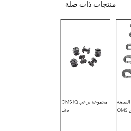
منتجات ذات صلة
القبضة
مجموعة براغي OMS IQ
OM
Lite