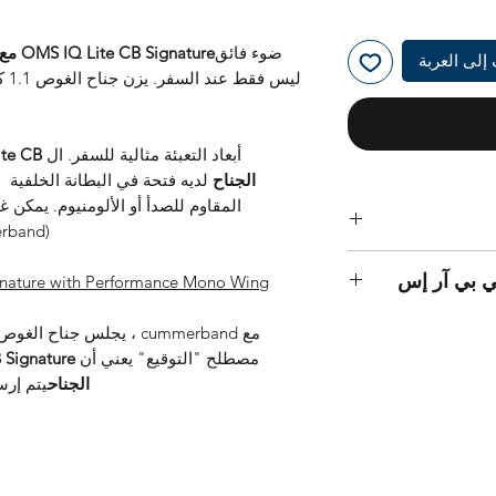
ضوء فائق
OMS IQ Lite CB Signature مع أداء أحادي الجناح
إلى العربة
ليس
أبعاد التعبئة مثالية للسفر. ال
الجناح
لديه فتحة في البطانة الخلفية
(cummerband) بأحجا
يحق لك إرجاع البضائع في غضون 30 يومًا دون إبداء
ي بي آر إس
ite CB Signature with Performance Mono Wing
يحق لحاملي - OMS-Diver-Key Card - إعادة البضائع
O
مصطلح "التوقيع" يعني أن das
الجناح
يتم إرسالها مع two 