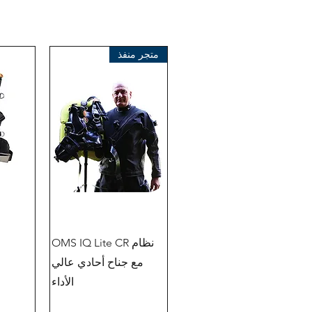
هاتف +49 (2166) 675411 - 0
البريد الإلكتروني: info@bts-eu.com
موقع الويب: www.bts-eu.com
متجر منفذ
نظام OMS IQ Lite CR
مع جناح أحادي عالي
الأداء