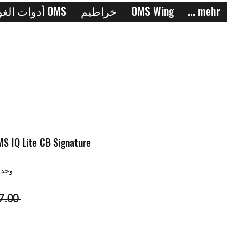
... mehr
OMS Wing
خراطيم
أدوات الغوص OMS
وحدة 9788023245
 ‏717.00 € 