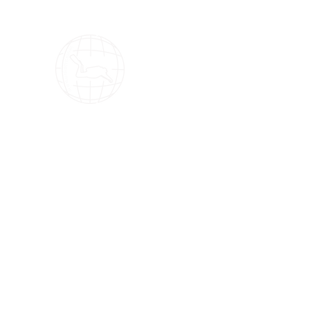
OMS Dive Store
أفضل اختيار لمعدات الغوص OMS!