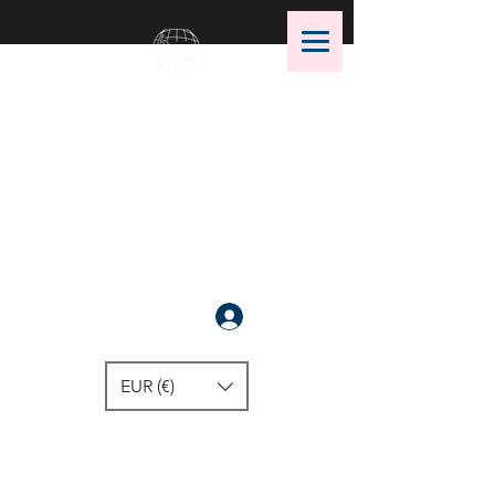
OMS Dive Store
أفضل اختيار لمعدات الغوص OMS!
سَجَّلَ
EUR (€)