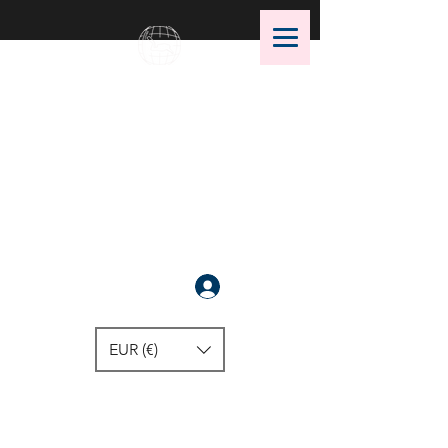
OMS Dive Store
أفضل اختيار لمعدات الغوص OMS!
سَجَّلَ
EUR (€)