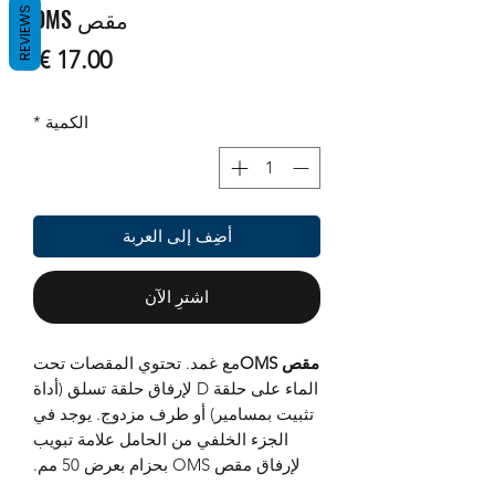
مقص OMS
REVIEWS
السع
الكمية
*
أضِف إلى العربة
اشترِ الآن
مقص OMS
مع غمد. تحتوي المقصات تحت
الماء على حلقة D لإرفاق حلقة تسلق (أداة
تثبيت بمسامير) أو طرف مزدوج. يوجد في
الجزء الخلفي من الحامل علامة تبويب
لإرفاق مقص OMS بحزام بعرض 50 مم.