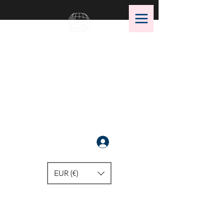
OMS Dive Store
أفضل اختيار لمعدات الغوص OMS!
سَجَّلَ
EUR (€)