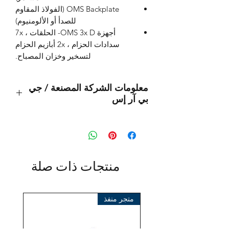
OMS Backplate (الفولاذ المقاوم
للصدأ أو الألومنيوم)
أجهزة OMS 3x D- الحلقات ، 7x
سدادات الحزام ، 2x أبازيم الحزام
لتسخير وخزان المصباح.
معلومات الشركة المصنعة / جي
بي آر إس
هذا منتج أصلي من العلامة التجارية:
OMS
(أنظمة إدارة المحيطات)
المستورد:
منتجات ذات صلة
بي تي إس® أوروبا إيه جي
كلوستيرهوفيج 96
41199 مونشنغلادباخ
متجر منفذ
ألمانيا
هاتف +49 (2166) 675411 - 0