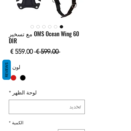
OMS Ocean Wing 60 مع تسخير
DIR
سعر
سعر
 ‏599.00 € 
عادي
البيع
REVIEWS
لون
*
لوحة الظهر
*
الكمية
*