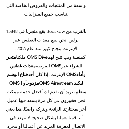
واسعة من المنتجات والعروض الخاصة التي
OMS Roller Bag
تناسب جميع الميزانيات.
سعر عادي
سعر البيع
يقع متجرنا في 15848 Beeskow بالقرب من
برلين. نحن نبيع معدات الغطس عبر
الإنترنت بنجاح كبير منذ عام 2006.
كمنصة ويب تتيح لهم
متجر OMS Dive
ملكنا
للشراء عبر
معدات غطس OMS
الفرصة
و
أداء
قناع الوشم OMS
الإنترنت. إذا كان أحد
OMS Airestream ليكيد
OMS مزدوج
أو أ
منظم
، نريد أن نقدم لك أفضل خدمة ممكنة.
نحن فخورون في كل مرة يسعد فيها عميل
آخر بمختارتنا الرائعة ويتركه راضيًا. هذا يعني
أننا قمنا بعملنا بشكل صحيح. لا تتردد في
الاتصال لمعرفة المزيد عن أعمالنا أو مجرد