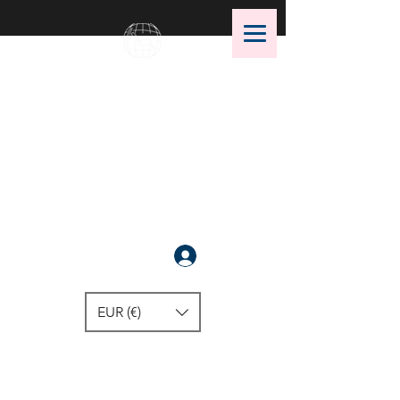
OMS Dive Store
أفضل اختيار لمعدات الغوص OMS!
سَجَّلَ
EUR (€)