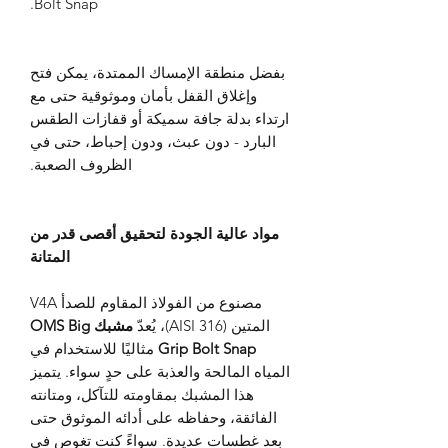
Bolt Snap.
بفضل منطقة الإمساك الممتدة، يمكن فتح
وإغلاق القفل بأمان وموثوقية حتى مع
ارتداء بدلة جافة سميكة أو قفازات الطقس
البارد - دون عبث، ودون إحباط، حتى في
الظروف الصعبة.
مواد عالية الجودة لتحقيق أقصى قدر من
المتانة
مصنوع من الفولاذ المقاوم للصدأ V4A
المتين (AISI 316)، يُعدّ
مشبك OMS Big
Grip Bolt Snap
مثاليًا للاستخدام في
المياه المالحة والعذبة على حدٍ سواء. يتميز
هذا المشبك بمقاومته للتآكل، ومتانته
الفائقة، وحفاظه على أدائه الموثوق حتى
بعد غطسات عديدة. سواءً كنت تغوص في