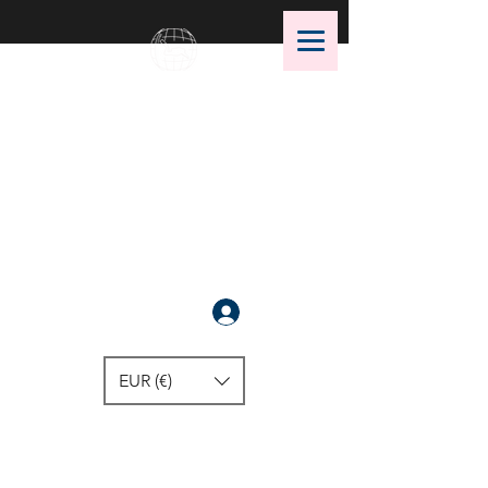
OMS Dive Store
أفضل اختيار لمعدات الغوص OMS!
سَجَّلَ
EUR (€)