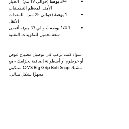
3/4 بوصة
(حوالي 19 مم) - الخيار
الأمثل لمعظم التطبيقات
1 بوصة
(حوالي 25 مم) - للمعدات
الأثقل
1 1/4 بوصة
(حوالي 33 مم) - أقصى
سعة تحميل للتكوينات التقنية
سواء كنت ترغب في توصيل مصباح غوص
أو خرطوم أو أسطوانة إضافية بحزامك - مع
مشبك
OMS Big Grip Bolt Snap
ستكون
مجهزًا بشكل مثالي.
اكتشف المقاس المثالي لغوصتك القادمة
الآن - يسعدنا تقديم المشورة لك!