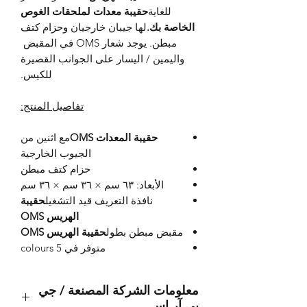
للغاية
حقيبة معدات لملحقات الغوص
الخاصة بك.
لها جيبان خارجيان وحزام كتف
مبطن. يوجد شعار OMS في المقبض
واليمين / اليسار على الجوانب القصيرة
للكيس.
تفاصيل المنتج:
حقيبة المعدات OMS
مع اثنين من
الجيوب الخارجية
حزام كتف مبطن
الأبعاد: ٦٣ سم × ٣٦ سم × ٣٦ سم
نافذة التعريف قيد التشغيل
حقيبة
الهريس OMS
مقبض مبطن بطول
حقيبة الهريس OMS
متوفر في 5 colours
معلومات الشركة المصنعة / جي
بي آر إس