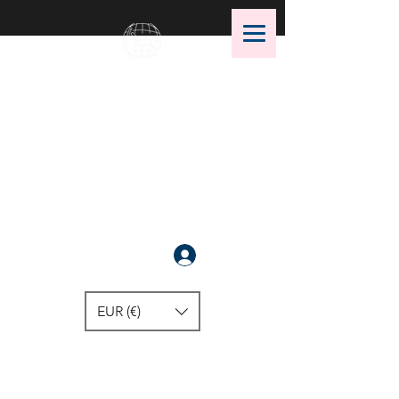
OMS Dive Store
أفضل اختيار لمعدات الغوص OMS!
سَجَّلَ
EUR (€)