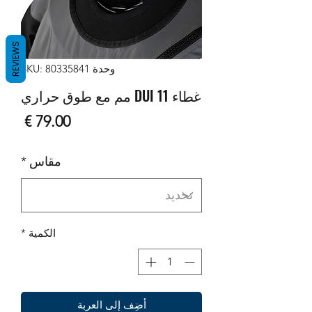
REVIEWS
وحدة SKU: 80335841
غطاء DUI 11 مم مع طوق حراري
السع
مقاس
*
الكمية
*
أضِف إلى العربة