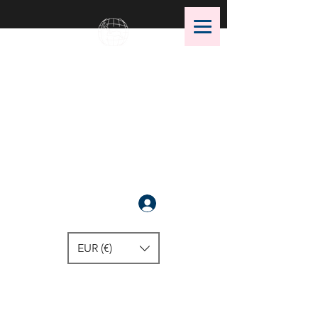
OMS Dive Store
أفضل اختيار لمعدات الغوص OMS!
سَجَّلَ
EUR (€)