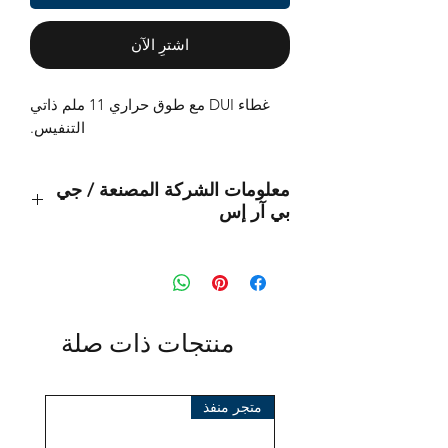
اشترِ الآن
غطاء DUI مع طوق حراري 11 ملم ذاتي
التنفيس.
معلومات الشركة المصنعة / جي
بي آر إس
الغوص غير المحدود الدولي
9245 سكاي بارك ط
كاليفورنيا 92123 سان دييغو
الولايات المتحدة
منتجات ذات صلة
البريد الإلكتروني:
support@divedui.com
اتصل: +1 858-467-6810
متجر منفذ
المستورد:
بي تي إس® أوروبا إيه جي