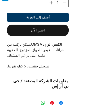
أضِف إلى العربة
اشترِ الآن
ال
كيس الوزن OMS V.
يمكن تركيبه بين
خزانات الغوص للجهاز المزدوج. الحقيبة
مثبتة على براغي المشبك.
تسجيل حقيبتين 6 كيلو تقريبا.
معلومات الشركة المصنعة / جي
بي آر إس
هذا منتج أصلي من العلامة التجارية:
OMS