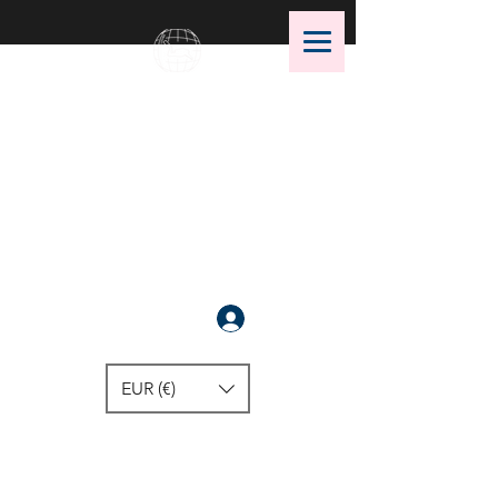
OMS Dive Store
أفضل اختيار لمعدات الغوص OMS!
سَجَّلَ
EUR (€)