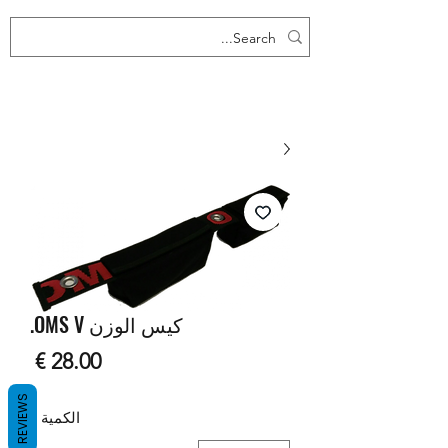
كيس الوزن OMS V.
السع
REVIEWS
الكمية
*